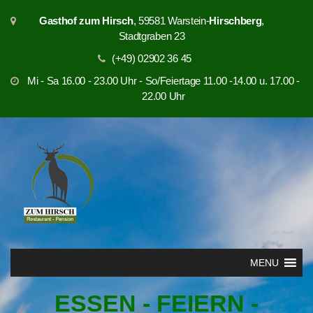
S
Gasthof zum Hirsch
, 59581 Warstein-
Hirschberg
,
k
Stadtgraben 23
i
p
(+49) 02902 36 45
t
Mi - Sa 16.00 - 23.00 Uhr - So/Feiertage 11.00 -14.00 u. 17.00 -
o
22.00 Uhr
c
o
n
t
e
n
t
MENU
ESSEN - FEIERN -